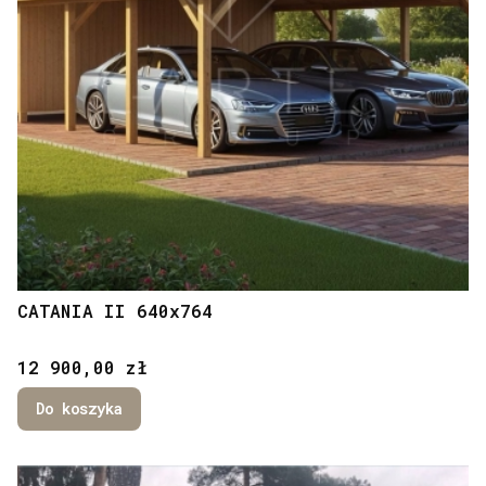
CATANIA II 640x764
Cena
12 900,00 zł
Do koszyka