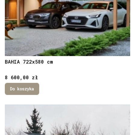
BAHIA 722x580 cm
Cena
8 600,00 zł
Do koszyka