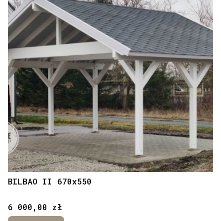
BILBAO II 670x550
Cena
6 000,00 zł