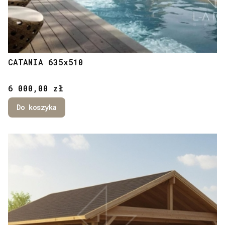
CATANIA 635x510
Cena
6 000,00 zł
Do koszyka