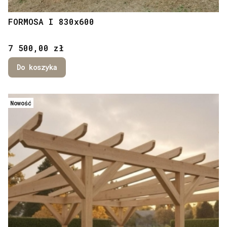
FORMOSA I 830x600
Cena
7 500,00 zł
Do koszyka
Nowość