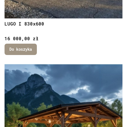
LUGO I 830x600
Cena
16 000,00 zł
Do koszyka