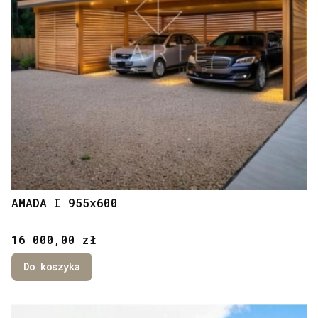
AMADA I 955x600
Cena
16 000,00 zł
Do koszyka