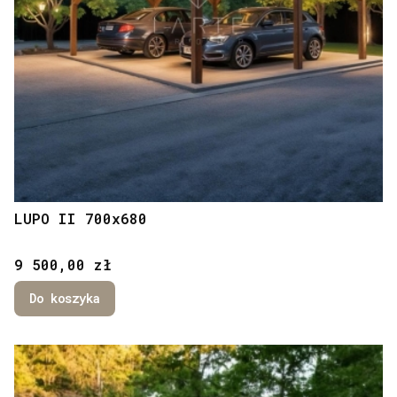
LUPO II 700x680
Cena
9 500,00 zł
Do koszyka