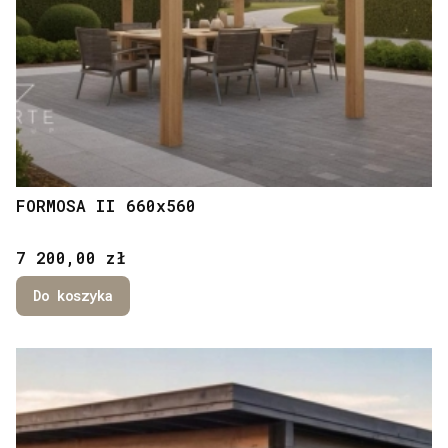
FORMOSA II 660x560
Cena
7 200,00 zł
Do koszyka