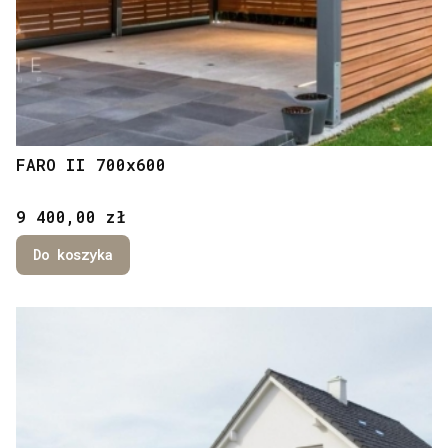
FARO II 700x600
Cena
9 400,00 zł
Do koszyka