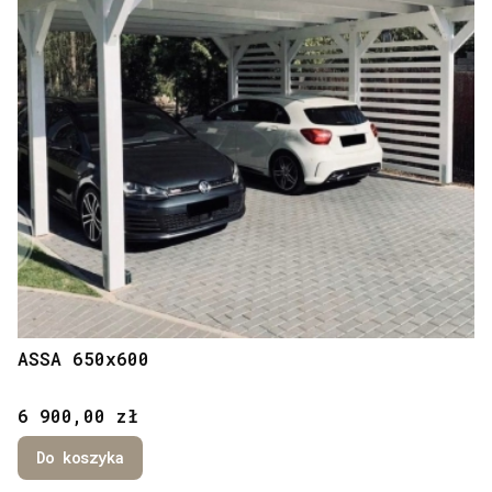
ASSA 650x600
Cena
6 900,00 zł
Do koszyka