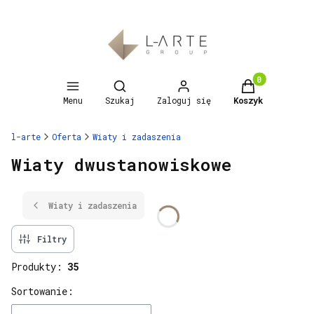
Otwórz wyszukiwarkę
Produkty w 
Menu
Szukaj
Zaloguj się
Koszyk
l-arte
Oferta
Wiaty i zadaszenia
Wiaty dwustanowiskowe
Wiaty i zadaszenia
Filtry
Produkty:
35
Lista produktów
Sortowanie: