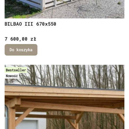
BILBAO III 670x550
Cena
7 600,00 zł
Do koszyka
Bestseller
Nowość