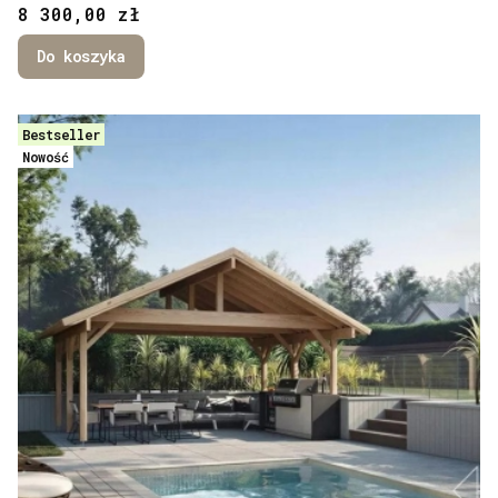
Cena
8 300,00 zł
Do koszyka
Bestseller
Nowość