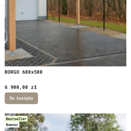
BORGO 680x580
Cena
6 900,00 zł
Do koszyka
Bestseller
Nowość