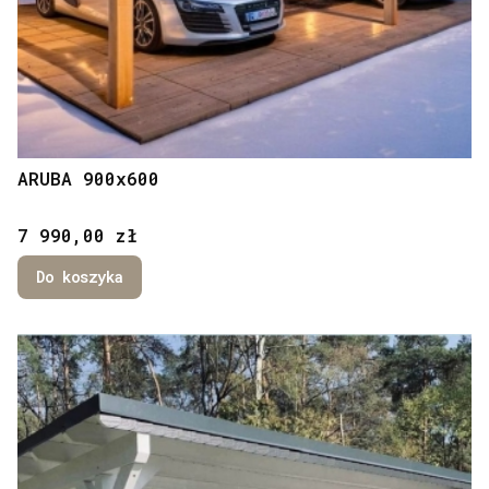
ARUBA 900x600
Cena
7 990,00 zł
Do koszyka