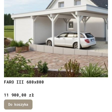
FARO III 680x800
Cena
11 900,00 zł
Do koszyka