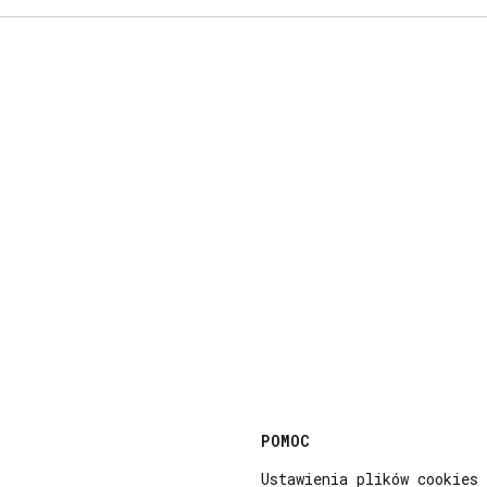
i w stopce
POMOC
Ustawienia plików cookies