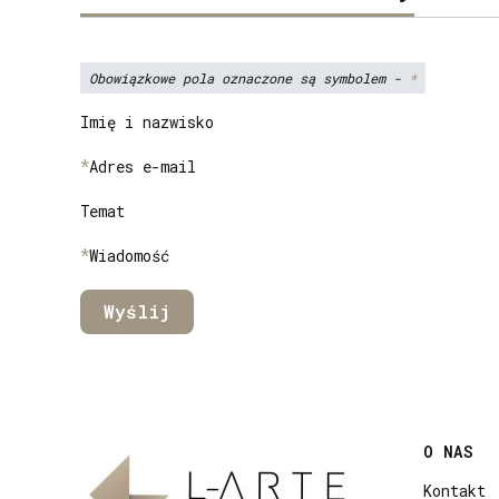
Obowiązkowe pola oznaczone są symbolem -
*
Imię i nazwisko
*
Adres e-mail
Temat
*
Wiadomość
Wyślij
Link
O NAS
Kontakt